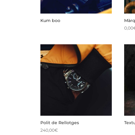
Kum boo
Màrq
0,00
Polit de Rellotges
Text
240,00
€