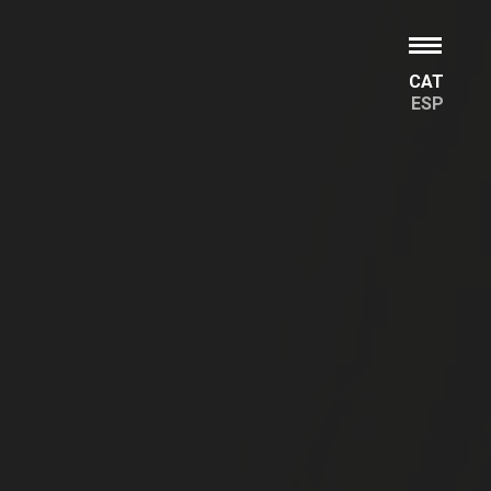
CAT
ESP