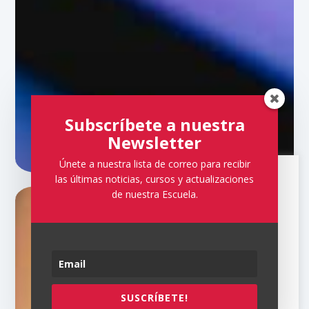
Subscríbete a nuestra
Newsletter
Únete a nuestra lista de correo para recibir
las últimas noticias, cursos y actualizaciones
AVISO LEGAL
PRIVACIDAD
de nuestra Escuela.
ENGASTADO DE PIEDRAS
Este sitio utiliza cookies para
PRECIOSAS
proporcionar una funcionalidad
básica y una seguridad mejorada.
Por favor, acepte su uso.
ACEPTO
SUSCRÍBETE!
Leer Más