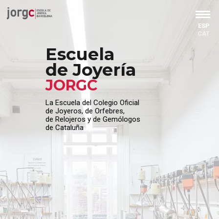
ESP
CAT
Escuela
de Joyería
J
O
R
G
C
La Escuela del Colegio Oficial
de Joyeros, de Orfebres,
de Relojeros y de Gemólogos
de Cataluña